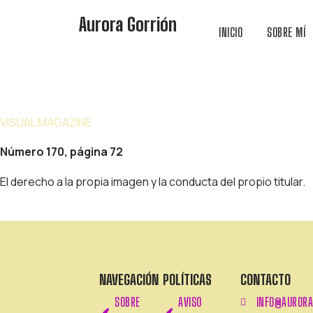
Aurora Gorrión
INICIO
SOBRE MÍ
VISUAL MAGAZINE
VISUAL MAGAZINE
Número 170, página 72
El derecho a la propia imagen y la conducta del propio titular.
NAVEGACIÓN
POLÍTICAS
CONTACTO
SOBRE
AVISO
INFO@AURORA