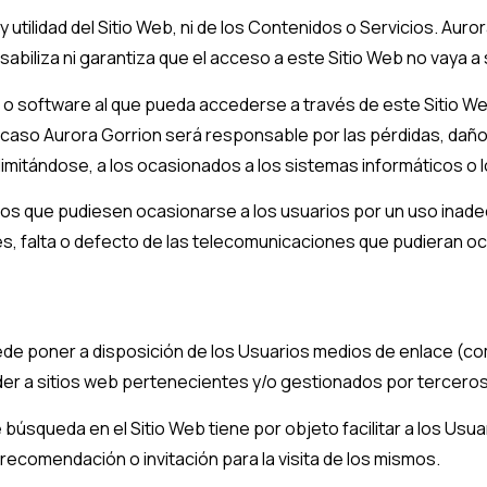
y utilidad del Sitio Web, ni de los Contenidos o Servicios.
Auror
biliza ni garantiza que el acceso a este Sitio Web no vaya a s
o software al que pueda accederse a través de este Sitio Web
n caso
Aurora Gorrion
será responsable por las pérdidas, daños
limitándose, a los ocasionados a los sistemas informáticos o l
 que pudiesen ocasionarse a los usuarios por un uso inadecu
, falta o defecto de las telecomunicaciones que pudieran ocu
e poner a disposición de los Usuarios medios de enlace (como
r a sitios web pertenecientes y/o gestionados por terceros
 búsqueda en el Sitio Web tiene por objeto facilitar a los Usu
recomendación o invitación para la visita de los mismos.