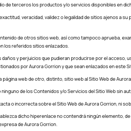
dio de terceros los productos y/o servicios disponibles en dic
exactitud, veracidad, validez o legalidad de sitios ajenos a s
ontenido de otros sitios web, así como tampoco aprueba, exam
n los referidos sitios enlazados.
daños y perjuicios que pudieran producirse por el acceso, uso
estionados por
Aurora Gorrion
y que sean enlazados en este Si
 página web de otro, distinto, sitio web al Sitio Web de
Aurora
 ninguno de los Contenidos y/o Servicios del Sitio Web sin a
acta o incorrecta sobre el Sitio Web de
Aurora Gorrion
, ni s
establezca dicho hiperenlace no contendrá ningún elemento, d
n expresa de
Aurora Gorrion
.