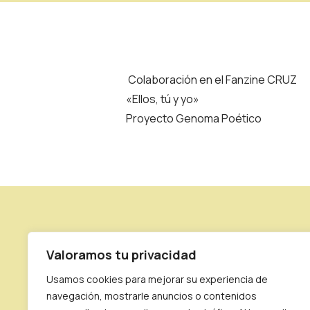
Colaboración en el Fanzine CRUZ
«Ellos, tú y yo»
Proyecto Genoma Poético
NAVEGACIÓN
POLÍTICAS
CONTACTO
Valoramos tu privacidad
SOBRE
AVISO
INFO@AURORA
Usamos cookies para mejorar su experiencia de
MÍ
LEGAL
@AURORA_GO
navegación, mostrarle anuncios o contenidos